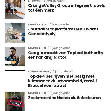
NIEUWS
3 jaar geleden
OrangeValley Group integreert labels
tot één merk
MARKETING
3 jaar geleden
Journalistenplatform HARO wordt
Connectively
MARKETING
3 jaar geleden
Google maakt van Topical Authority
een ranking factor
ONDERNEMEN
3 jaar geleden
1 op de 4 bedrijven niet bezig met
klimaat en duurzaamheid, terwijl
Brussel voortraast
MARKETING
3 jaar geleden
Zoekmachine Neeva sluit de deuren