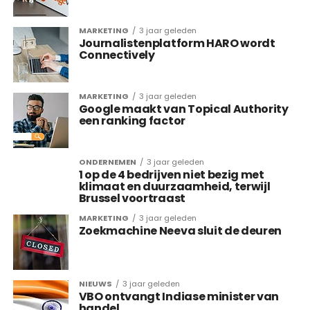
MARKETING
3 jaar geleden
Journalistenplatform HARO wordt
Connectively
MARKETING
3 jaar geleden
Google maakt van Topical Authority
een ranking factor
ONDERNEMEN
3 jaar geleden
1 op de 4 bedrijven niet bezig met
klimaat en duurzaamheid, terwijl
Brussel voortraast
MARKETING
3 jaar geleden
Zoekmachine Neeva sluit de deuren
NIEUWS
3 jaar geleden
VBO ontvangt Indiase minister van
handel