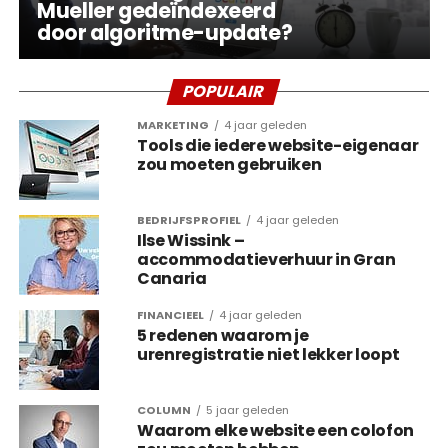
Mueller gedeïndexeerd
door algoritme-update?
POPULAIR
MARKETING
4 jaar geleden
Tools die iedere website-eigenaar
zou moeten gebruiken
BEDRIJFSPROFIEL
4 jaar geleden
Ilse Wissink –
accommodatieverhuur in Gran
Canaria
FINANCIEEL
4 jaar geleden
5 redenen waarom je
urenregistratie niet lekker loopt
COLUMN
5 jaar geleden
Waarom elke website een colofon