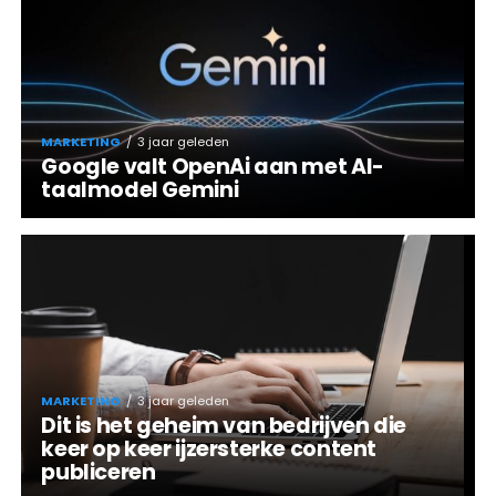
MARKETING
3 jaar geleden
Google valt OpenAi aan met AI-
taalmodel Gemini
MARKETING
3 jaar geleden
Dit is het geheim van bedrijven die
keer op keer ijzersterke content
publiceren