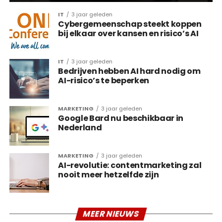
IT
3 jaar geleden
Cybergemeenschap steekt koppen
bij elkaar over kansen en risico’s AI
IT
3 jaar geleden
Bedrijven hebben AI hard nodig om
AI-risico’s te beperken
MARKETING
3 jaar geleden
Google Bard nu beschikbaar in
Nederland
MARKETING
3 jaar geleden
AI-revolutie: contentmarketing zal
nooit meer hetzelfde zijn
MEER NIEUWS