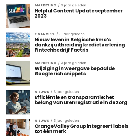
MARKETING
3 jaar geleden
Helpful Content Update september
2023
FINANCIEEL
3 jaar geleden
Nieuw leven in Belgische kmo’s
dankzij uitbreiding kredietverlening
Fintechbedrijf Factris
MARKETING
3 jaar geleden
Wijziging in weergave bepaalde
Google rich snippets
NIEUWS
3 jaar geleden
Efficiëntie en transparantie: het
belang van urenregistratie in de zorg
NIEUWS
3 jaar geleden
OrangeValley Group integreert labels
tot één merk