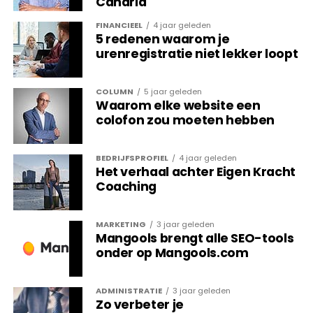
Canaria
verwachting nog veel groter zijn.
FINANCIEEL
4 jaar geleden
5 redenen waarom je
Bard is nog volop in ontwikkeling (zo kun je
urenregistratie niet lekker loopt
binnenkort bijvoorbeeld ook afbeeldingen in de
prompts verwerken), maar heeft het potentieel
COLUMN
5 jaar geleden
om een ​​revolutie teweeg te brengen in de manier
Waarom elke website een
waarop Google-gebruikers met informatie
colofon zou moeten hebben
omgaan. Het is dan ook de vraag waar Bard mee
komt qua antwoorden, wat dit doet met betrekking
BEDRIJFSPROFIEL
4 jaar geleden
tot ‘Zero Click content’, en hoe wij als SEO-
Het verhaal achter Eigen Kracht
specialisten kunnen optimaliseren voor Bard. Deze
Coaching
experimentele fase biedt wat dat betreft een
enorme kans.
MARKETING
3 jaar geleden
Mangools brengt alle SEO-tools
Vergelijking met ChatGPT
onder op Mangools.com
ChatGPT is een vergelijkbare chatbot die is
ADMINISTRATIE
3 jaar geleden
ontwikkeld door OpenAI. ChatGPT is ook gebaseerd
Zo verbeter je