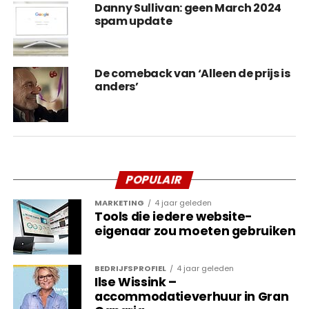
Danny Sullivan: geen March 2024
spam update
De comeback van ‘Alleen de prijs is
anders’
Wat betekent dit voor SEO-
specialisten en
marketingmedewerkers?
POPULAIR
Net als ChatGPT zal Bard een belangrijke
MARKETING
4 jaar geleden
ontwikkeling zijn voor SEO- en
Tools die iedere website-
marketingspecialisten. Het kan immers enorm
eigenaar zou moeten gebruiken
helpen in de efficiëntie. Bard verkeert nu nog in de
experimentele fase en is daarom nog in een
aparte
BEDRIJFSPROFIEL
4 jaar geleden
omgeving te gebruiken
. Uiteindelijk zal Bard echter
Ilse Wissink –
in de normale Google-resultaten verwerkt worden
accommodatieverhuur in Gran
en vanaf dat moment zal de impact naar