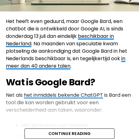
Het heeft even geduurd, maar Google Bard, een
chatbot die is ontwikkeld door Google AI, is sinds
donderdag 13 juli dan eindelijk
beschikbaar in
Nederland
. Na maanden van speculatie kwam
plotseling de aankondiging dat Google Bard in het
Nederlands beschikbaar is, en tegelijkertijd ook
in
meer dan 40 andere talen
.
Wat is Google Bard?
Net als
het inmiddels bekende ChatGPT
is Bard een
tool die kan worden gebruikt voor een
verscheidenheid aan taken, waaronder:
Het genereren van teksten
CONTINUE READING
Het beantwoorden van vragen