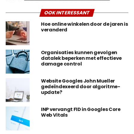
naar school ging- een hoofdrol. In de nieuwe
campagne zien we de opa van Isa, Emile,
OOK INTERESSANT
verschijnen.
Hoe online winkelen door de jaren is
Meer dan brillen
veranderd
Met de campagnes laat de opticienketen zien dat
ze meer dan alleen brillen verkopen. Naast (online)
Organisaties kunnen gevolgen
lenzen bestellen
kan de consument ook al vele
datalek beperken met effectieve
damage control
jaren bij Hans Anders terecht voor hoortoestellen.
De nieuwste campagne met opa Emile brengt dit
op een grappige en herkenbare manier in beeld.
Website Googles John Mueller
gedeïndexeerd door algoritme-
update?
INP vervangt FID in Googles Core
Web Vitals