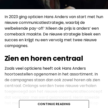
In 2023 ging opticien Hans Anders van start met hun
nieuwe communicatiestrategie, waarbij de
welbekende pay-off ‘Alleen de prijs is anders’ een
comeback maakte. De nieuwe strategie bleek een
succes en krijgt nu een vervolg met twee nieuwe
campagnes.
Zien en horen centraal
Zoals veel opticiens heeft ook Hans Anders
hoortoestellen opgenomen in het assortiment. In
de campagnes staan dan ook zowel horen als zien
centraal. Onlangs werden twee nieuwe verhalen
toegevoegd aan het nieuwe communicatieconcept
dat vorig jaar mei werd gelanceerd. Hierin speelde
het meisje Isa -dat voor het eerst met een bril op
CONTINUE READING