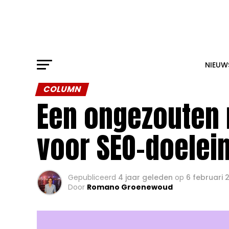
NIEUW
COLUMN
Een ongezouten 
voor SEO-doelei
Gepubliceerd
4 jaar geleden
op
6 februari 
Door
Romano Groenewoud