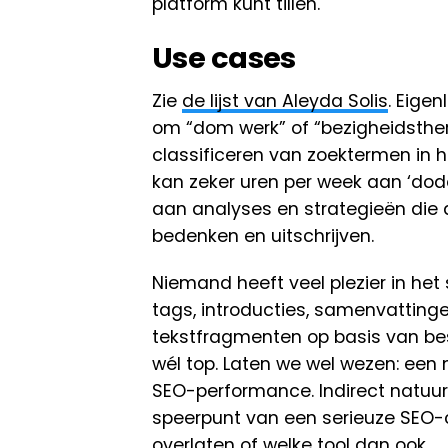
platform kunt tillen.
Use cases
Zie
de lijst van Aleyda Solis
. Eige
om “dom werk” of “bezigheidsther
classificeren van zoektermen in ho
kan zeker uren per week aan ‘dode
aan analyses en strategieën die 
bedenken en uitschrijven.
Niemand heeft veel plezier in he
tags, introducties, samenvattinge
tekstfragmenten op basis van be
wél top. Laten we wel wezen: een 
SEO-performance. Indirect natuurl
speerpunt van een serieuze SEO-c
overlaten of welke tool dan ook.