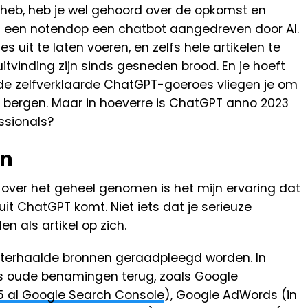
d heb, heb je wel gehoord over de opkomst en
 in een notendop een chatbot aangedreven door AI.
jes uit te laten voeren, en zelfs hele artikelen te
uitvinding zijn sinds gesneden brood. En je hoeft
 de zelfverklaarde ChatGPT-goeroes vliegen je om
 bergen. Maar in hoeverre is ChatGPT anno 2023
ssionals?
en
 over het geheel genomen is het mijn ervaring dat
t ChatGPT komt. Niet iets dat je serieuze
n als artikel op zich.
chterhaalde bronnen geraadpleegd worden. In
ds oude benamingen terug, zoals Google
5 al Google Search Console
), Google AdWords (in