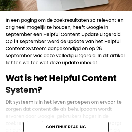
In een poging om de zoekresultaten zo relevant en
origineel mogelijk te houden, heeft Google in
september een Helpful Content Update uitgerold.
Op 14 september werd de update van het Helpful
Content Systeem aangekondigd en op 28
september was deze volledig uitgerold. In dit artikel
lichten we toe wat deze update inhoudt.
Wat is het Helpful Content
System?
Dit systeem is in het leven geroepen om ervoor te
zorgen dat content die als behulpzaam wordt
ervaren door Google-gebruikers hoger in de
zoekresultaten komt te staan. Daarentegen zorgt
CONTINUE READING
dit automatische systeem ervoor dat content die