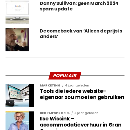
Danny Sullivan: geen March 2024
spam update
De comeback van ‘Alleen de prijs is
anders’
Daarnaast heeft Google in deze update
POPULAIR
aangegeven dat het raadzaam is om content die
wordt geschreven door derde partijen niet mee te
MARKETING
4 jaar geleden
Tools die iedere website-
laten nemen bij het indexeren van een website,
eigenaar zou moeten gebruiken
wanneer deze content niet gerelateerd is aan het
hoofddoel van de website of indien de content niet
direct wordt overzien. Bovendien heeft het
BEDRIJFSPROFIEL
4 jaar geleden
Ilse Wissink –
internetbedrijf
advies uitgebracht voor websites die
accommodatieverhuur in Gran
negatief beïnvloed zijn door de update
.