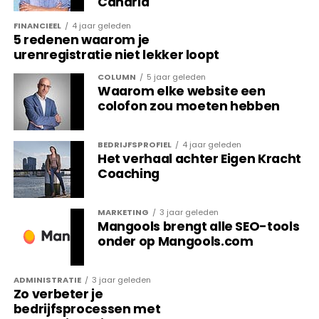
Canaria
This update is now
FINANCIEEL
4 jaar geleden
5 redenen waarom je
complete.
urenregistratie niet lekker loopt
COLUMN
5 jaar geleden
Waarom elke website een
— Google Search Central (@googlesearchc)
September 28,
colofon zou moeten hebben
2023
Wat betekent dit voor mijn
BEDRIJFSPROFIEL
4 jaar geleden
Het verhaal achter Eigen Kracht
website?
Coaching
Voor website-eigenaren betekent deze update dat
MARKETING
3 jaar geleden
het van belang is om enkel kwalitatieve en
Mangools brengt alle SEO-tools
behulpzame content op de website te publiceren.
onder op Mangools.com
Wanneer dit het geval is, is de kans op hoge
rankings van de eigen webpagina’s namelijk groter.
ADMINISTRATIE
3 jaar geleden
Heb je content op jouw website staan die niet direct
Zo verbeter je
behulpzaam is voor bezoekers? Dan raadt Google
bedrijfsprocessen met