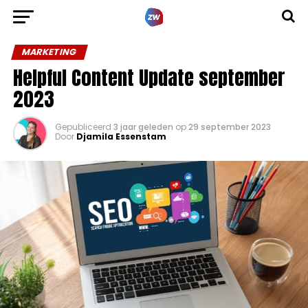
MARKETING
Helpful Content Update september
2023
Gepubliceerd
3 jaar geleden
op
29 september 2023
Door
Djamila Essenstam