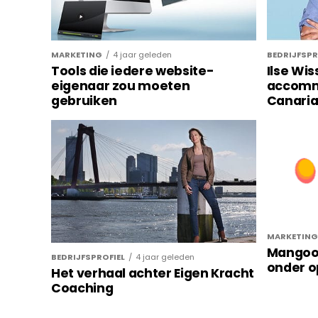
MARKETING
4 jaar geleden
BEDRIJFSPR
Tools die iedere website-
Ilse Wis
eigenaar zou moeten
accomm
gebruiken
Canari
MARKETING
Mangool
BEDRIJFSPROFIEL
4 jaar geleden
onder 
Het verhaal achter Eigen Kracht
Coaching