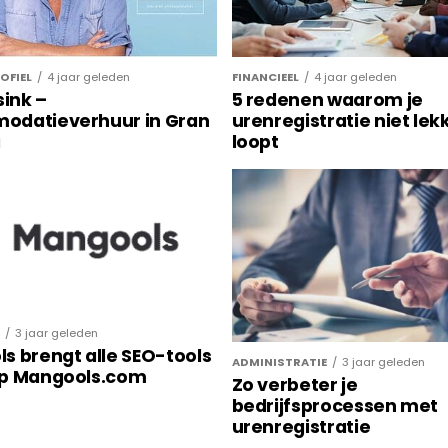
FINANCIEEL
4 jaar geleden
OFIEL
4 jaar geleden
5 redenen waarom je
sink –
urenregistratie niet lek
odatieverhuur in Gran
loopt
a
3 jaar geleden
s brengt alle SEO-tools
ADMINISTRATIE
3 jaar geleden
op Mangools.com
Zo verbeter je
bedrijfsprocessen met
urenregistratie