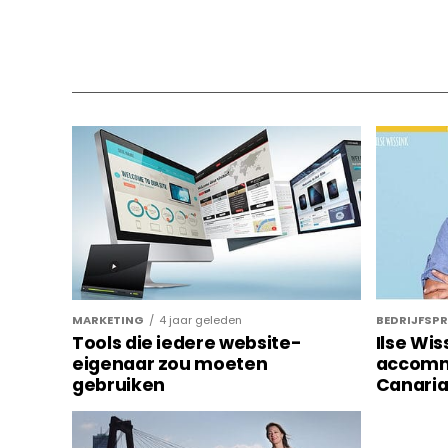
MARKETING
4 jaar geleden
BEDRIJFSPR
Tools die iedere website-
Ilse Wis
eigenaar zou moeten
accomm
gebruiken
Canari