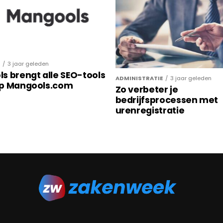
3 jaar geleden
s brengt alle SEO-tools
ADMINISTRATIE
3 jaar geleden
op Mangools.com
Zo verbeter je
bedrijfsprocessen met
urenregistratie