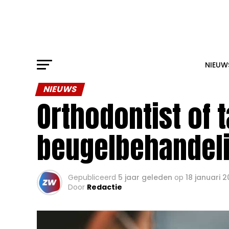
NIEUW
NIEUWS
Orthodontist of 
beugelbehandel
Gepubliceerd
5 jaar geleden
op
18 januari 
Door
Redactie