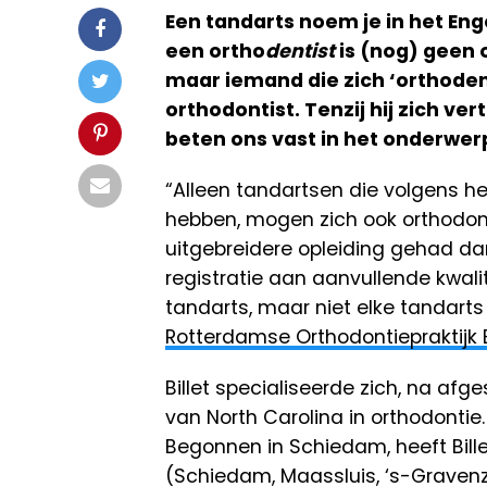
Een tandarts noem je in het Eng
een ortho
dentist
is (nog) geen 
maar iemand die zich ‘orthodent
orthodontist. Tenzij hij zich ve
beten ons vast in het onderwer
“Alleen tandartsen die volgens he
hebben, mogen zich ook orthodont
uitgebreidere opleiding gehad dan
registratie aan aanvullende kwalit
tandarts, maar niet elke tandarts 
Rotterdamse Orthodontiepraktijk B
Billet specialiseerde zich, na afge
van North Carolina in orthodontie. 
Begonnen in Schiedam, heeft Bille
(Schiedam, Maassluis, ‘s-Graven