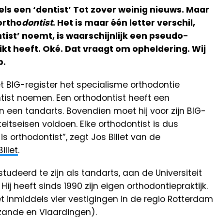
els een ‘dentist’ Tot zover weinig nieuws. Maar
ortho
dontist
. Het is maar één letter verschil,
ist’ noemt, is waarschijnlijk een pseudo-
rtikt heeft. Oké. Dat vraagt om opheldering. Wij
p.
t BIG-register het specialisme orthodontie
ist noemen. Een orthodontist heeft een
 een tandarts. Bovendien moet hij voor zijn BIG-
eitseisen voldoen. Elke orthodontist is dus
is orthodontist”, zegt Jos Billet van de
illet
.
studeerd te zijn als tandarts, aan de Universiteit
Hij heeft sinds 1990 zijn eigen orthodontiepraktijk.
t inmiddels vier vestigingen in de regio Rotterdam
zande en Vlaardingen).