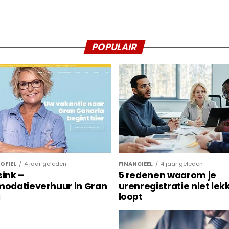
POPULAIR
FINANCIEEL
4 jaar geleden
OFIEL
4 jaar geleden
5 redenen waarom je
sink –
urenregistratie niet lek
odatieverhuur in Gran
loopt
a