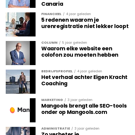
Canaria
Krachtige compacte
FINANCIEEL
4 jaar geleden
geurverspreiders
5 redenen waarom je
urenregistratie niet lekker loopt
Steeds meer bedrijven ontdekken
de handige
producten die hen aan de geurbeleving helpen
.
COLUMN
5 jaar geleden
Waarom elke website een
“Producten die zijn voorzien van heerlijke geuren en
colofon zou moeten hebben
die speciaal gemaakt zijn voor geurverspreiding in
bedrijven. Een geurstokje in iedere hoek van de
kamer is niet meer van deze tijd. Inmiddels zijn er
BEDRIJFSPROFIEL
4 jaar geleden
Het verhaal achter Eigen Kracht
krachtige en compacte geurverspreiders te
Coaching
verkrijgen, waarmee volledige ruimtes in een keer
kunnen worden voorzien van geur.”
MARKETING
3 jaar geleden
“Ook zijn geurverspreiders tegenwoordig via een
Mangools brengt alle SEO-tools
onder op Mangools.com
app bestuurbaar en beschikken ze over slimme
instellingen om het apparaat te personaliseren. Het
bedrijf bepaalt zelf de intensiteit en of het
ADMINISTRATIE
3 jaar geleden
Zo verbeter je
automatisch werkt tijdens de openingstijden.” aldus