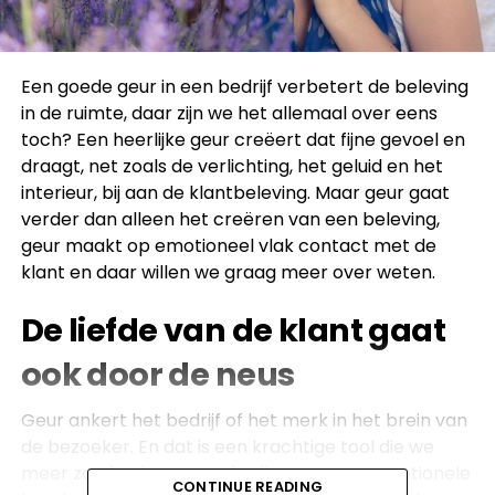
Een goede geur in een bedrijf verbetert de beleving
in de ruimte, daar zijn we het allemaal over eens
toch? Een heerlijke geur creëert dat fijne gevoel en
draagt, net zoals de verlichting, het geluid en het
interieur, bij aan de klantbeleving. Maar geur gaat
verder dan alleen het creëren van een beleving,
geur maakt op emotioneel vlak contact met de
klant en daar willen we graag meer over weten.
De liefde van de klant gaat
ook door de neus
Geur ankert het bedrijf of het merk in het brein van
de bezoeker. En dat is een krachtige tool die we
meer zouden kunnen gebruiken om een emotionele
CONTINUE READING