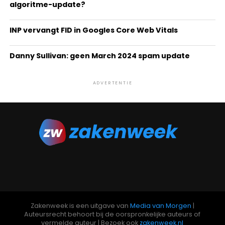
algoritme-update?
INP vervangt FID in Googles Core Web Vitals
Danny Sullivan: geen March 2024 spam update
ADVERTENTIE
Zakenweek is een uitgave van
Media van Morgen
|
Auteursrecht behoort bij de oorspronkelijke auteurs of
vermelde auteur | Bezoek ook
zakenweek.nl